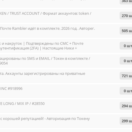
363 ш
KEN / TRUST ACCOUNT / Формат аккаунтов: token /
270 ш
очте Rambler идёт в комплекте. 2026 год . Авторег.
505 ш
ок и накруток | Подтверждены по СМС + Почте
0 шт
 Аутентификация (2FA) | Настоящие Ники +
фили | IP: Mix #919104
ацированы по SMS и EMAIL / Токен в комплекте /
0 шт
9054
очта. Аккаунты зарегистрированы на приватные
721 ш
 INC #918996
0 шт
Всего позиций в корзине
 LONG / MIX IP / #28550
294 ш
Всего товара в корзине
(шт)
Сумма к оплате (без скидок)
Руб.
ы с хорошей репутацией! - Авторизация по Токену
299 ш