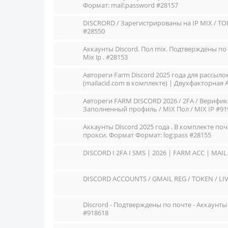
Формат: mail:password #28157
DISCRORD / Зарегистрированы на IP MIX / TO
#28550
Аккаунты Discord. Пол mix. Подтверждены по П
Mix ip . #28153
Автореги Farm Discord 2025 года для рассыл
(mailacid.com в комплекте) | Двухфакторная
AUTH_TOKEN + IMAP | Мужские и Женские про
Автореги FARM DISCORD 2026 / 2FA / Верифик
Заполненный профиль / MIX Пол / MIX IP #91
Аккаунты Discord 2025 года . В комплекте п
прокси. Формат Формат: log:pass #28155
DISCORD I 2FA I SMS | 2026 | FARM ACC | MAIL
DISCORD ACCOUNTS / GMAIL REG / TOKEN / LIVE
Discrord - Подтверждены по почте - Аккаунт
#918618