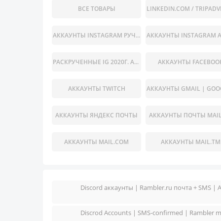
ВСЕ ТОВАРЫ
АККАУНТЫ INSTAGRAM РУЧНАЯ РЕГИСТРАЦИЯ .
РАСКРУЧЕННЫЕ IG 2020Г. АККАУНТЫ ИНСТАГРАМ С РАЗНЫМ КОЛИЧЕСТВОМ ПОДПИСЧИКОВ (НАЖМИТЕ НА ТОВАР, ЧТОБЫ ПРОЧИТАТЬ ОПИСАНИИ, КОЛ-ВО ПУБЛИКАЦИЙ РАЗНОЕ ОТ ЭТОГО МЕНЯЕТСЯ СТОИМОСТЬ АККАУНТА)
АККАУНТЫ FACEBOO
АККАУНТЫ TWITCH
АККАУНТЫ ЯНДЕКС ПОЧТЫ
АККАУНТЫ ПОЧТЫ MAIL
АККАУНТЫ MAIL.COM
АККАУНТЫ MAIL.TM
Discord аккаунты | Rambler.ru почта + SMS | A
Discrod Accounts | SMS-confirmed | Rambler ma