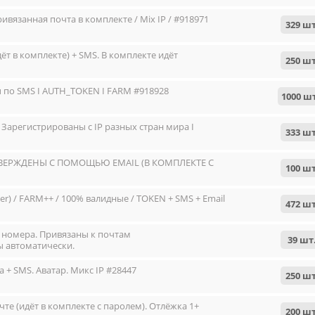
ивязанная почта в комплекте / Mix IP / #918971
329 шт
ёт в комплекте) + SMS. В комплекте идёт
250 шт
ы по SMS I AUTH_TOKEN I FARM #918928
1000 ш
I Зарегистрированы с IP разных стран мира I
333 шт
ДТВЕРЖДЕНЫ С ПОМОЩЬЮ EMAIL (В КОМПЛЕКТЕ С
100 шт
er) / FARM++ / 100% валидные / TOKEN + SMS + Email
472 шт
з номера. Привязаны к почтам
39 шт
ы автоматически.
 + SMS. Аватар. Микс IP #28447
250 шт
те (идёт в комплекте с паролем). Отлёжка 1+
200 шт