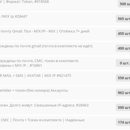
/У | Формат: Token. #918568
500 ш
 /MIX Ip #28447
565 шт
очту Gmail. Пол - MIX/IP - MIX | Отлёжка 7+ дней
450 шт
ждены по почте gmail (почта в комплекте не идёт).
400 шт
верждены по почте, СМС, токен в комплекте.
0 шт.
аны с MIX IP. . #16861
 MAIL + SMS | AVATAR | MIX IP #921475
558 шт
rambler + токен (без номера) Аккаунты
962 шт
Токен. Долго живут. Смешанные IP-адреса. #28463
500 шт
СМС | Почта + Токен в комплекте | Надёжные
174 шт