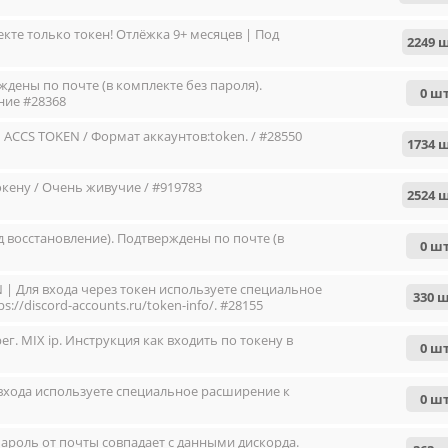
кте только токен! Отлёжка 9+ месяцев | Под
2249 
дены по почте (в комплекте без пароля).
0 шт
ние #28368
 ACCS TOKEN / Формат аккаунтов:token. / #28550
1734 
токену / Очень живучие / #919783
2524 
д восстановление). Подтверждены по почте (в
0 шт
EN | Для входа через токен используете специальное
330 ш
s://discord-accounts.ru/token-info/. #28155
рег. MIX ip. Инструкция как входить по токену в
0 шт
ля входа используете специальное расширение к
0 шт
и пароль от почты совпадает с данными дискорда.