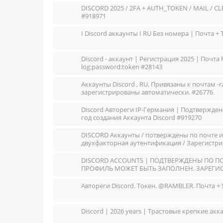
DISCORD 2025 / 2FA + AUTH_TOKEN / MAIL / C
#918971
I Discord аккаунты I RU Без номера | Почта +
Discord - аккаунт | Регистрация 2025 | Почта
log:password:token #28143
Аккаунты Discord , RU, Привязаны к почтам -
зарегистрированы автоматически. #26776
Discord Автореги IP-Германия | Подтвержде
год создания Аккаунта Discord #919270
DISCORD Аккаунты / потверждены по почте и 
двухфакторная аутентификация / Зарегистри
DISCORD ACCOUNTS | ПОДТВЕРЖДЕНЫ ПО ПОЧ
ПРОФИЛЬ МОЖЕТ БЫТЬ ЗАПОЛНЕН. ЗАРЕГИС
Автореги Discord. Токен. @RAMBLER. Почта + 
Discord | 2026 years | Трастовые крепкие ак