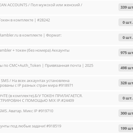
LEAN ACCOUNTS / Пол мужской или женский /
339 шт
 Токен в комплекте | #28242
0 шт.
 Rambler.ru в комплекте | Формат:
0 шт.
rambler + токен (без номера) Аккаунты
975 шт
ны по СМС+Auth_Token | Привязанная почта | 2025
498 шт
SMS / На всех аккаунтах установлена
328 шт
рованы с IP разных стран мира #918971
ТЕ (в комплекте),Б/У ТОКЕН ПРИЛАГАЕТСЯ.
0 шт.
ТРИРОВАН С ПОМОЩЬЮ MIX IP.#24409
SMS. Аватар. Микс IP #919710
300 шт
каунты под любые задачи! #918519
199 шт