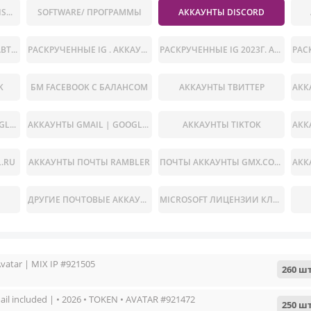
LINKEDIN.COM / TRIPADVISOR / SNAPCHAT.COM / И ДРУГИЕ СЕРВИСЫ
SOFTWARE/ ПРОГРАММЫ
АККАУНТЫ DISCORD
АККАУНТЫ INSTAGRAM АВТОРЕГИ
РАСКРУЧЕННЫЕ IG . АККАУНТЫ ИНСТАГРАМ С РАЗНЫМ КОЛИЧЕСТВОМ ПОДПИСЧИКОВ (НАЖМИТЕ НА ТОВАР, ЧТОБЫ ПРОЧИТАТЬ ОПИСАНИИ, КОЛ-ВО ПУБЛИКАЦИЙ РАЗНОЕ ОТ ЭТОГО МЕНЯЕТСЯ СТОИМОСТЬ АККАУНТА)
РАСКРУЧЕННЫЕ IG 2023Г. АККАУНТЫ ИНСТАГРАМ С РАЗНЫМ КОЛИЧЕСТВОМ ПОДПИСЧИКОВ (НАЖМИТЕ НА ТОВАР, ЧТОБЫ ПРОЧИТАТЬ ОПИСАНИИ, КОЛ-ВО ПУБЛИКАЦИЙ РАЗНОЕ ОТ ЭТОГО МЕНЯЕТСЯ СТОИМОСТЬ АККАУНТА)
K
БМ FACEBOOK С БАЛАНСОМ
АККАУНТЫ ТВИТТЕР
АККАУНТЫ GMAIL | GOOGLE | YOUTUBE
АККАУНТЫ GMAIL | GOOGLE | YOUTUBE | С ВОЗРАСТОМ
АККАУНТЫ TIKTOK
.RU
АККАУНТЫ ПОЧТЫ RAMBLER
ПОЧТЫ АККАУНТЫ GMX.COM | GMX.NET
ДРУГИЕ ПОЧТОВЫЕ АККАУНТЫ
MICROSOFT ЛИЦЕНЗИИ КЛЮЧИ
vatar | MIX IP #921505
260 шт
il included | • 2026 • TOKEN • AVATAR #921472
250 шт