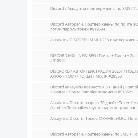
Discord / Аккаунты подтверждены по SMS / Пр
Discord Автореги. Подтверждены по почте (ид
логин:пароль:токен #919594
Аккаунты DISCORD I MAIL I 2FA подтвержден
DISCORD MIX I NEW REG I Почта + Токен + 2fa 
#918992
DISCRORD / АВТОРГЕИСТРАЦИЯ 2025г / ПО
АККАУНТОМ) / TOKEN / MIX IP #28550
Discord аккаунты возрастом 50+ дней (+Rambl
+ Avatar / Почта Rambler включена #918621
Аккаунты Discord возраст 30 дней++Token бе
/rambler/firstmail.Аккаунты зарегистрирован
Аккаунты Discord. Токен. @RAMBLER.RU. Почта
Discord Автореги. Подтверждены по SMS + Поч