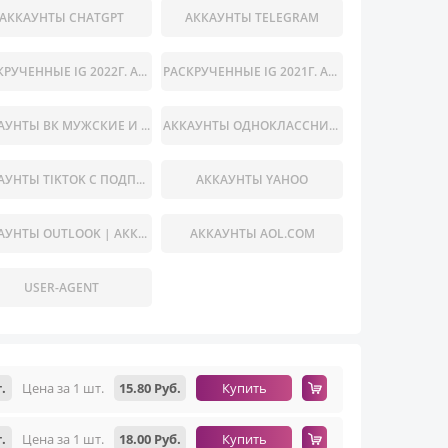
АККАУНТЫ CHATGPT
АККАУНТЫ TELEGRAM
РАСКРУЧЕННЫЕ IG 2022Г. АККАУНТЫ ИНСТАГРАМ С РАЗНЫМ КОЛИЧЕСТВОМ ПОДПИСЧИКОВ (НАЖМИТЕ НА ТОВАР, ЧТОБЫ ПРОЧИТАТЬ ОПИСАНИИ, КОЛ-ВО ПУБЛИКАЦИЙ РАЗНОЕ ОТ ЭТОГО МЕНЯЕТСЯ СТОИМОСТЬ АККАУНТА)
РАСКРУЧЕННЫЕ IG 2021Г. АККАУНТЫ ИНСТАГРАМ С РАЗНЫМ КОЛИЧЕСТВОМ ПОДПИСЧИКОВ (НАЖМИТЕ НА ТОВАР, ЧТОБЫ ПРОЧИТАТЬ ОПИСАНИИ, КОЛ-ВО ПУБЛИКАЦИЙ РАЗНОЕ ОТ ЭТОГО МЕНЯЕТСЯ СТОИМОСТЬ АККАУНТА)
АККАУНТЫ ВК МУЖСКИЕ И ЖЕНСКИЕ
АККАУНТЫ ОДНОКЛАССНИКИ
АККАУНТЫ TIKTOK С ПОДПИСЧИКАМИ
АККАУНТЫ YAHOO
АККАУНТЫ OUTLOOK | АККАУНТЫ HOTMAIL
АККАУНТЫ AOL.COM
USER-AGENT
.
Цена за 1 шт.
15.80 Руб.
Купить
.
Цена за 1 шт.
18.00 Руб.
Купить