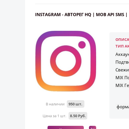
INSTAGRAM - АВТОРЕГ HQ | MOB API SMS 
ОПИСА
ТИП А
Аккау
Подтве
Свежи
MIX П
MIX Г
В наличии
950 шт.
форма
Цена за 1 шт.
8.50 Руб.