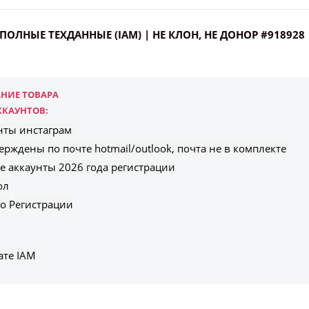
Всего позиций в корзине
| ПОЛНЫЕ ТЕХДАННЫЕ (IAM) | НЕ КЛОН, НЕ ДОНОР #918928
Всего товара в корзине
(шт)
Сумма к оплате (без скидок)
Руб.
НИЕ ТОВАРА
ККАУНТОВ:
нты инстаграм
рждены по почте hotmail/outlook, почта не в комплекте
е аккаунты 2026 года регистрации
ол
ео Регистрации
те IAM