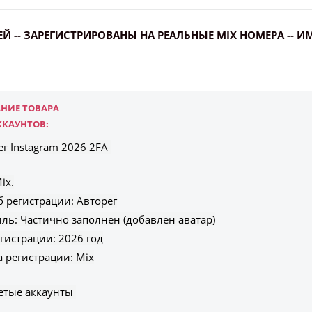
Всего позиций в корзине
НЕЙ -- ЗАРЕГИСТРИРОВАНЫ НА РЕАЛЬНЫЕ MIX НОМЕРА -- И
Всего товара в корзине
(шт)
Сумма к оплате (без скидок)
Руб.
НИЕ ТОВАРА
ККАУНТОВ:
ег Instagram 2026 2FA
ix.
б регистрации: Авторег
ль: Частично заполнен (добавлен аватар)
гистрации: 2026 год
а регистрации: Mix
етые аккаунты