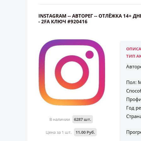
INSTAGRAM -- АВТОРЕГ -- ОТЛЁЖКА 14+ Д
- 2FA КЛЮЧ #920416
ОПИСА
ТИП А
Автор
Пол: M
Спосо
Профи
Год ре
Стран
В наличии
6287 шт.
Прогр
Цена за 1 шт.
11.00 Руб.